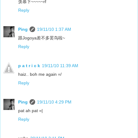
羡慕下~~~~~rf
Reply
Ping
19/11/10 1:37 AM
跟Jogoya差不多罢鸟啦~
Reply
p a t r i c k
19/11/10 11:39 AM
haiz.. boh me again =/
Reply
Ping
19/11/10 4:29 PM
pat ah pat =|
Reply