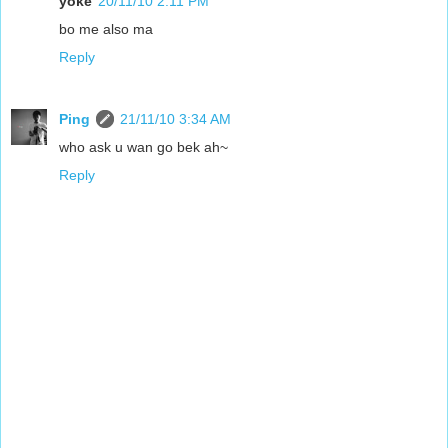
yoke
20/11/10 2:11 PM
bo me also ma
Reply
Ping
21/11/10 3:34 AM
who ask u wan go bek ah~
Reply